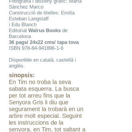
Fotografia i disseny gràfic: Marta
Sánchez Marco
Construcció de titelles: Emilia
Esteban Langstaff
i Edu Blanch
Editorial
Walrus Books
de
Barcelona
36 pags/ 24x22 cms/ tapa tova
ISBN
978-84-941896-1-6
Disponible en català, castellà i
anglès.
sinopsis:
En Tim no troba la seva
sabata esquerra. La busca
per tot arreu fins que la
Senyora Gris li diu que
segurament la trobarà en un
arbre molt especial. Seguint
les instruccions de la
senyora, en Tim, tot saltant a